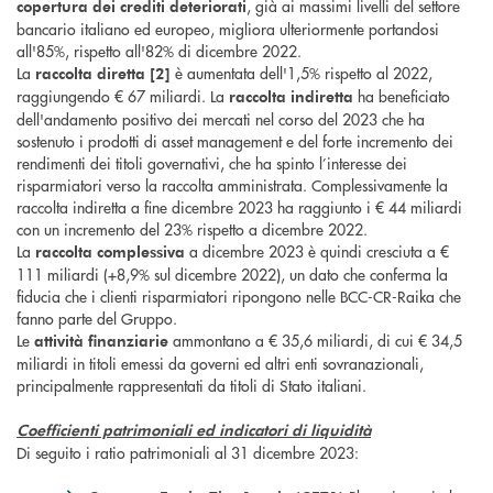
, già ai massimi livelli del settore
copertura
dei crediti
deteriorati
bancario italiano ed europeo, migliora ulteriormente portandosi
all'85%, rispetto all'82% di dicembre 2022.
La
è aumentata dell'1,5% rispetto al 2022,
raccolta diretta [2]
raggiungendo € 67 miliardi. La
ha beneficiato
raccolta indiretta
dell'andamento positivo dei mercati nel corso del 2023 che ha
sostenuto i prodotti di asset management e del forte incremento dei
rendimenti dei titoli governativi, che ha spinto l’interesse dei
risparmiatori verso la raccolta amministrata. Complessivamente la
raccolta indiretta a fine dicembre 2023 ha raggiunto i € 44 miliardi
con un incremento del 23% rispetto a dicembre 2022.
La
a dicembre 2023 è quindi cresciuta a €
raccolta complessiva
111 miliardi (+8,9% sul dicembre 2022), un dato che conferma la
fiducia che i clienti risparmiatori ripongono nelle BCC-CR-Raika che
fanno parte del Gruppo.
Le
ammontano a € 35,6 miliardi, di cui € 34,5
attività finanziarie
miliardi in titoli emessi da governi ed altri enti sovranazionali,
principalmente rappresentati da titoli di Stato italiani.
Coefficienti patrimoniali ed indicatori di liquidità
Di seguito i ratio patrimoniali al 31 dicembre 2023: