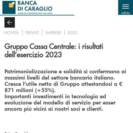
Salta al contenuto principale
MENU
NOVITÀ
PRIVATI
IMPRESE
SOCI
Gruppo Cassa Centrale: i risultati
dell’esercizio 2023
Patrimonializzazione e solidità si confermano ai
massimi livelli del settore bancario italiano.
Cresce l’utile netto di Gruppo attestandosi a €
871 milioni (+55%).
Importanti investimenti in tecnologia ed
evoluzione del modello di servizio per esser
ancora più vicini ai nostri soci e clienti.