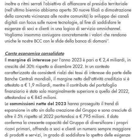
inoltre a ritmi serrati l’obiettivo di affiancare al presidio territoriale
(nell’ultimo biennio abbiamo aperto 50 nuove filiali a dimostrazione
della concreta vicinanza alle nostre comunità) lo sviluppo dei canali
digitali con focus sulle nuove tecnologie, al fine di soddisfare le
esigenze di soci e clienti in una logica di servizio omnichannel.
Vogliamo insomma coniugare concretamente i valori che rendono
uniche le nostre BCC con le sfide della banca di domani”.
Conto economico consolidato
Il
per l’anno 2023 è pari a € 2,4 miliardi, in
margine di interesse
crescita del 30% rispetto a dicembre 2022. In un contesto
caratterizzato da consistenti rialzi dei tassi di interesse da parte delle
Banche Centrali mondiali, il margine netto dell'attività creditizia si è
attestato a € 1,9 miliardi, mentre il contributo del portafoglio
finanziario è stato solo marginalmente superiore a quello del 2022,
attestandosi a € 845 milioni.
Le
hanno proseguito il trend di
commissioni nette
del 2023
espansione in atto sin dalla creazione del Gruppo e sono cresciute di
oltre il 5% rispetto al 2022 portandosi a € 795 milioni. Il dato
conferma la crescente capacità del Gruppo di diversificare i propri
ricavi primari, offrendo a soci e clienti un numero sempre maggiore
di prodotti e servizi, in grado di soddisfare lo spettro delle esigenze