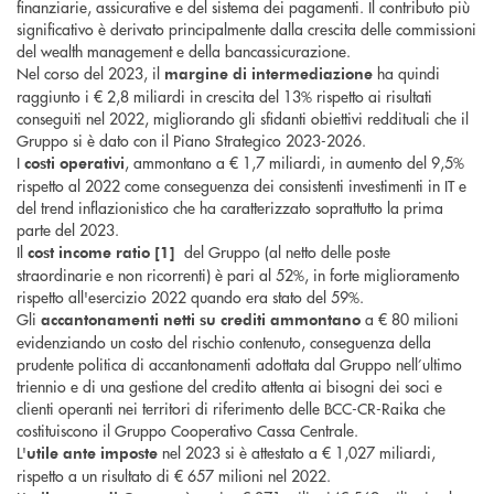
finanziarie, assicurative e del sistema dei pagamenti. Il contributo più
significativo è derivato principalmente dalla crescita delle commissioni
del wealth management e della bancassicurazione.
Nel corso del 2023, il
ha quindi
margine di intermediazione
raggiunto i € 2,8 miliardi in crescita del 13% rispetto ai risultati
conseguiti nel 2022, migliorando gli sfidanti obiettivi reddituali che il
Gruppo si è dato con il Piano Strategico 2023-2026.
I
, ammontano a € 1,7 miliardi, in aumento del 9,5%
costi operativi
rispetto al 2022 come conseguenza dei consistenti investimenti in IT e
del trend inflazionistico che ha caratterizzato soprattutto la prima
parte del 2023.
Il
del Gruppo (al netto delle poste
cost income ratio [1]
straordinarie e non ricorrenti) è pari al 52%, in forte miglioramento
rispetto all'esercizio 2022 quando era stato del 59%.
Gli
a € 80 milioni
accantonamenti netti su crediti
ammontano
evidenziando un costo del rischio contenuto, conseguenza della
prudente politica di accantonamenti adottata dal Gruppo nell’ultimo
triennio e di una gestione del credito attenta ai bisogni dei soci e
clienti operanti nei territori di riferimento delle BCC-CR-Raika che
costituiscono il Gruppo Cooperativo Cassa Centrale.
L'
nel 2023 si è attestato a € 1,027 miliardi,
utile ante imposte
rispetto a un risultato di € 657 milioni nel 2022.