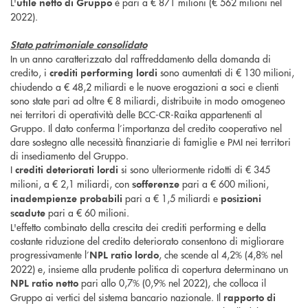
L'
è pari a € 871 milioni (€ 562 milioni nel
utile netto di Gruppo
2022).
Stato patrimoniale consolidato
In un anno caratterizzato dal raffreddamento della domanda di
credito, i
sono aumentati di € 130 milioni,
crediti performing lordi
chiudendo a € 48,2 miliardi e le nuove erogazioni a soci e clienti
sono state pari ad oltre € 8 miliardi, distribuite in modo omogeneo
nei territori di operatività delle BCC-CR-Raika appartenenti al
Gruppo. Il dato conferma l’importanza del credito cooperativo nel
dare sostegno alle necessità finanziarie di famiglie e PMI nei territori
di insediamento del Gruppo.
I
si sono ulteriormente ridotti di € 345
crediti deteriorati lordi
milioni, a € 2,1 miliardi, con
pari a € 600 milioni,
sofferenze
pari a € 1,5 miliardi e
inadempienze probabili
posizioni
pari a € 60 milioni.
scadute
L'effetto combinato della crescita dei crediti performing e della
costante riduzione del credito deteriorato consentono di migliorare
progressivamente l’
, che scende al 4,2% (4,8% nel
NPL ratio lordo
2022) e, insieme alla prudente politica di copertura determinano un
pari allo 0,7% (0,9% nel 2022), che colloca il
NPL ratio netto
Gruppo ai vertici del sistema bancario nazionale. Il
rapporto di