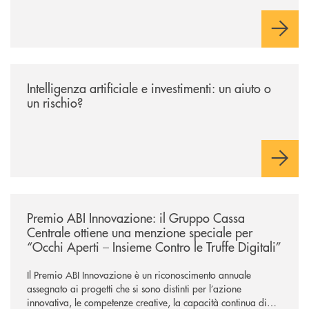
rimborso.
/news/intelligenza-artificiale-e-investimenti-un-aiuto-o-un-rischio/
Intelligenza artificiale e investimenti: un aiuto o
un rischio?
/news/premio-abi-innovazione-il-gruppo-cassa-centrale-ottiene-una-menzi
Premio ABI Innovazione: il Gruppo Cassa
Centrale ottiene una menzione speciale per
“Occhi Aperti – Insieme Contro le Truffe Digitali”
Il Premio ABI Innovazione è un riconoscimento annuale
assegnato ai progetti che si sono distinti per l’azione
innovativa, le competenze creative, la capacità continua di