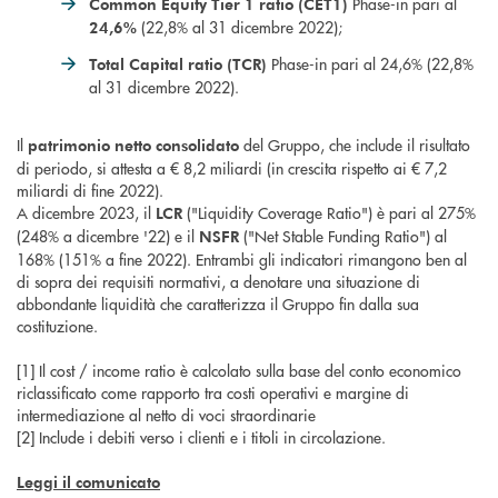
Phase-in pari al
Common Equity Tier 1 ratio (CET1)
(22,8% al 31 dicembre 2022);
24,6%
Phase-in pari al 24,6% (22,8%
Total Capital ratio (TCR)
al 31 dicembre 2022).
Il
del Gruppo, che include il risultato
patrimonio netto consolidato
di periodo, si attesta a € 8,2 miliardi (in crescita rispetto ai € 7,2
miliardi di fine 2022).
A dicembre 2023, il
("Liquidity Coverage Ratio") è pari al 275%
LCR
(248% a dicembre '22) e il
("Net Stable Funding Ratio") al
NSFR
168% (151% a fine 2022). Entrambi gli indicatori rimangono ben al
di sopra dei requisiti normativi, a denotare una situazione di
abbondante liquidità che caratterizza il Gruppo fin dalla sua
costituzione.
[1] Il cost / income ratio è calcolato sulla base del conto economico
riclassificato come rapporto tra costi operativi e margine di
intermediazione al netto di voci straordinarie
[2] Include i debiti verso i clienti e i titoli in circolazione.
Leggi il comunicato