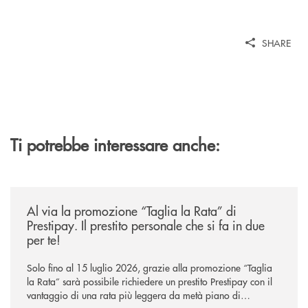
SHARE
Ti potrebbe interessare anche:
/news/al-via-la-promozione-taglia-la-rata-di-prestipay-il-prestito-perso
Al via la promozione “Taglia la Rata” di
Prestipay. Il prestito personale che si fa in due
per te!
Solo fino al 15 luglio 2026, grazie alla promozione “Taglia
la Rata” sarà possibile richiedere un prestito Prestipay con il
vantaggio di una rata più leggera da metà piano di