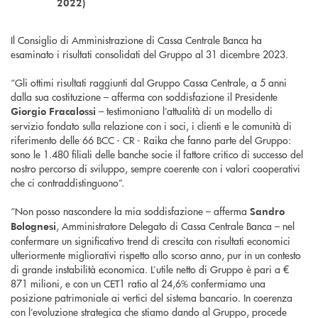
2022)
Il Consiglio di Amministrazione di Cassa Centrale Banca ha
esaminato i risultati consolidati del Gruppo al 31 dicembre 2023.
“Gli ottimi risultati raggiunti dal Gruppo Cassa Centrale, a 5 anni
dalla sua costituzione – afferma con soddisfazione il Presidente
– testimoniano l’attualità di un modello di
Giorgio Fracalossi
servizio fondato sulla relazione con i soci, i clienti e le comunità di
riferimento delle 66 BCC - CR - Raika che fanno parte del Gruppo:
sono le 1.480 filiali delle banche socie il fattore critico di successo del
nostro percorso di sviluppo, sempre coerente con i valori cooperativi
che ci contraddistinguono”.
“Non posso nascondere la mia soddisfazione – afferma
Sandro
, Amministratore Delegato di Cassa Centrale Banca – nel
Bolognesi
confermare un significativo trend di crescita con risultati economici
ulteriormente migliorativi rispetto allo scorso anno, pur in un contesto
di grande instabilità economica. L’utile netto di Gruppo è pari a €
871 milioni, e con un CET1 ratio al 24,6% confermiamo una
posizione patrimoniale ai vertici del sistema bancario. In coerenza
con l’evoluzione strategica che stiamo dando al Gruppo, procede