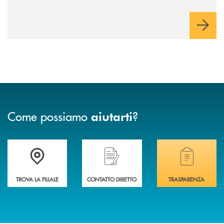
risoluzione dei problemi, l’interazione e il coinvolgimento
evoluto degli utenti per ottimizzare sistemi, processi,
operazioni e rispondere alla crescente velocità e complessità
dei mercati.
Come possiamo
?
aiutarti
Accedi all' elenco completo delle filiali di Banca di Caraglio.
Hai bisogno di assistenza immediata? Contatta
Hai bisogno di alcuni
TROVA LA FILIALE
CONTATTO DIRETTO
TRASPARENZA