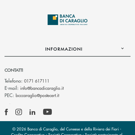
INFORMAZIONI
CONTATTI
Telefono:
0171 617111
(si apre l’app di posta elettronica)
E-mail:
info@bancadicaraglio.it
(si apre l’app di posta elettronica)
PEC:
bcccaraglio@postecert.it
© 2026 Banca di Caraglio, del Cuneese e della Riviera dei Fiori -
Credito Cooperativo - Società Cooperativa - Società partecipante al