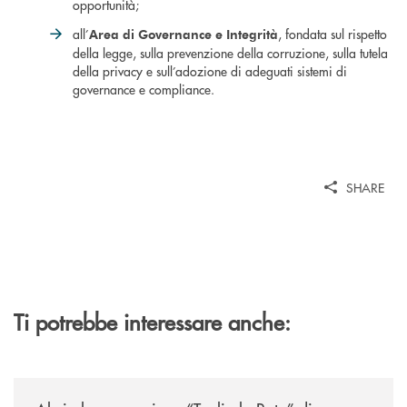
opportunità;
all’
, fondata sul rispetto
Area di Governance e Integrità
della legge, sulla prevenzione della corruzione, sulla tutela
della privacy e sull’adozione di adeguati sistemi di
governance e compliance.
SHARE
Ti potrebbe interessare anche:
/news/al-via-la-promozione-taglia-la-rata-di-prestipay-il-prestito-perso