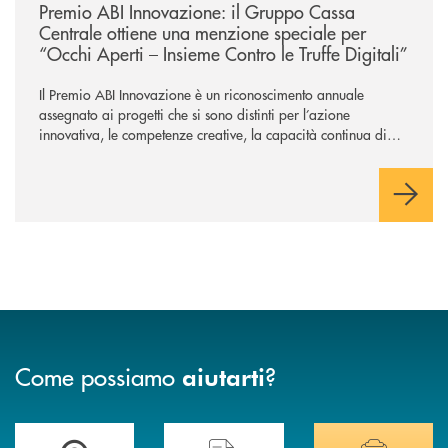
Premio ABI Innovazione: il Gruppo Cassa
Centrale ottiene una menzione speciale per
“Occhi Aperti – Insieme Contro le Truffe Digitali”
Il Premio ABI Innovazione è un riconoscimento annuale
assegnato ai progetti che si sono distinti per l’azione
innovativa, le competenze creative, la capacità continua di
risoluzione dei problemi, l’interazione e il coinvolgimento
evoluto degli utenti per ottimizzare sistemi, processi,
operazioni e rispondere alla crescente velocità e complessità
dei mercati.
Come possiamo
?
aiutarti
Accedi all' elenco completo delle filiali di Banca di Caraglio.
Hai bisogno di assistenza immediata? Contatta
Hai bisogno di alcuni