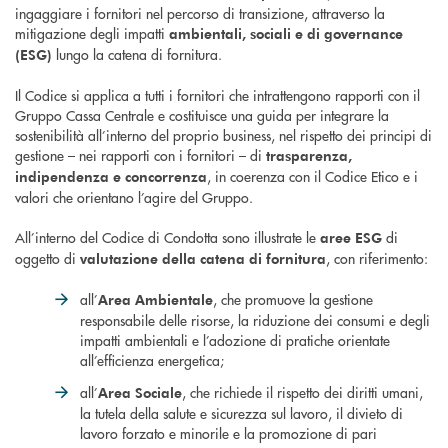
ingaggiare i fornitori nel percorso di transizione, attraverso la
mitigazione degli impatti
ambientali, sociali e di governance
lungo la catena di fornitura.
(ESG)
Il Codice si applica a tutti i fornitori che intrattengono rapporti con il
Gruppo Cassa Centrale e costituisce una guida per integrare la
sostenibilità all’interno del proprio business, nel rispetto dei principi di
gestione – nei rapporti con i fornitori – di
trasparenza,
, in coerenza con il Codice Etico e i
indipendenza e concorrenza
valori che orientano l’agire del Gruppo.
All’interno del Codice di Condotta sono illustrate le
di
aree ESG
oggetto di
, con riferimento:
valutazione della catena di fornitura
all’
, che promuove la gestione
Area Ambientale
responsabile delle risorse, la riduzione dei consumi e degli
impatti ambientali e l’adozione di pratiche orientate
all’efficienza energetica;
all’
, che richiede il rispetto dei diritti umani,
Area Sociale
la tutela della salute e sicurezza sul lavoro, il divieto di
lavoro forzato e minorile e la promozione di pari