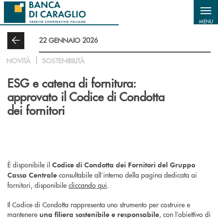
Salta al contenuto principale
MENU
22 GENNAIO 2026
NOVITÀ
SOSTENIBILITÀ
ESG e catena di fornitura:
approvato il Codice di Condotta
dei fornitori
È disponibile il
Codice di Condotta dei Fornitori del Gruppo
consultabile all’interno della pagina dedicata ai
Cassa Centrale
fornitori, disponibile
cliccando qui
.
Il Codice di Condotta rappresenta uno strumento per costruire e
mantenere
, con l’obiettivo di
una filiera sostenibile e responsabile