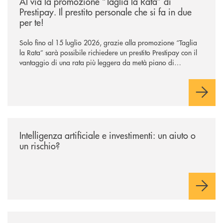
Al via la promozione “Taglia la Rata” di
Prestipay. Il prestito personale che si fa in due
per te!
Solo fino al 15 luglio 2026, grazie alla promozione “Taglia
la Rata” sarà possibile richiedere un prestito Prestipay con il
vantaggio di una rata più leggera da metà piano di
rimborso.
/news/intelligenza-artificiale-e-investimenti-un-aiuto-o-un-rischio/
Intelligenza artificiale e investimenti: un aiuto o
un rischio?
/news/premio-abi-innovazione-il-gruppo-cassa-centrale-ottiene-una-menzi