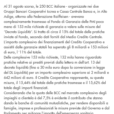
Al 31 agosto scorso, le 250 BCC italiane - organizzate nei due
Gruppi Bancari Cooperativi Iccrea e Cassa Centrale Banca e, in Alto
Adige, attorno alla Federazione Raiffeisen - avevano
complessivamente trasmesso al Fondo di Garanzia delle PMI poco
meno di 153 mila richieste di garanzia a valere sulle misure del
“Decreto Liquidità”. Si tratta di circa il 15% del totale delle pratiche
inviate al Fondo, secondo dati forniti dal Medio Credito Centrale.
L’importo complessivo dei finanziamenti del Credito Cooperativo e
assistiti dalle garanzie statali ha superato gli 8 miliardi e 153 milioni
di euro, l ’11% del totale.
Delle complessive 153 mila richieste, 132 mila hanno riguardato
pratiche relative ai prestiti previsti dalla lettera m dell’art. 13 del
decreto liquidità (fino a 30 mila euro dopo la conversione in legge
del DL Liquidità) per un importo complessivo superiore ai 2 miliardi e
642 milioni di euro. Il Credito Cooperativo rappresenta, su questa
misura, il 15,44% del totale delle pratiche trasmesse e il 15,62% del
totale degli importi finanziati.
Considerando che la quota delle BCC nel mercato complessivo degli
impieghi a clientela è del 7,5% è evidente il contributo che stanno
dando le banche di comunità mutualistiche, per rendere disponibili a
famiglie, imprese e professionisti le misure previste dal Governo e dal
Parlamento per mitigare l’impatto dell’emergenza sanitaria