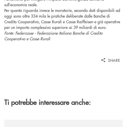
sull’economia reale.
Per quanto riguarda invece le moratorie, secondo dati disponibili ad
oggi sono oltre 334 mila le pratiche deliberate dalle Banche di
Credito Cooperativo, Casse Rurali e Casse Raiffeisen e già operative
per un importo complessivo superiore ai 39 miliardi di euro.
Fonte: Federcasse - Federazione Italiana Banche di Credito
Cooperativo e Casse Rurali
SHARE
Ti potrebbe interessare anche:
/news/al-via-la-promozione-taglia-la-rata-di-prestipay-il-prestito-perso