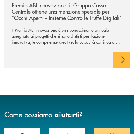
Premio ABI Innovazione: il Gruppo Cassa
Centrale ottiene una menzione speciale per
“Occhi Aperti – Insieme Contro le Truffe Digitali”
Il Premio ABI Innovazione è un riconoscimento annuale
assegnato ai progetti che si sono distinti per l’azione
innovativa, le competenze creative, la capacità continua di
risoluzione dei problemi, l’interazione e il coinvolgimento
evoluto degli utenti per ottimizzare sistemi, processi,
operazioni e rispondere alla crescente velocità e complessità
dei mercati.
Come possiamo
?
aiutarti
Accedi all' elenco completo delle filiali di Banca di Caraglio.
Hai bisogno di assistenza immediata? Contatta
Hai bisogno di alcuni