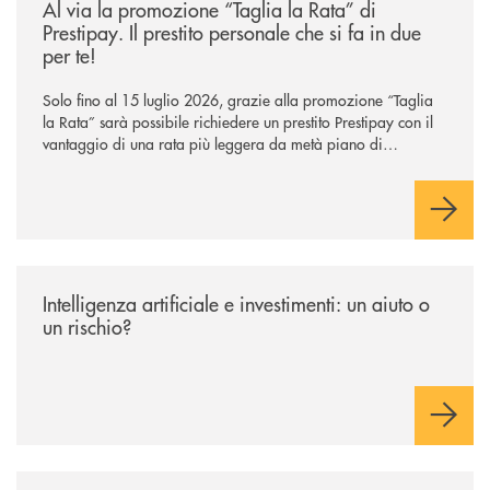
Al via la promozione “Taglia la Rata” di
Prestipay. Il prestito personale che si fa in due
per te!
Solo fino al 15 luglio 2026, grazie alla promozione “Taglia
la Rata” sarà possibile richiedere un prestito Prestipay con il
vantaggio di una rata più leggera da metà piano di
rimborso.
/news/intelligenza-artificiale-e-investimenti-un-aiuto-o-un-rischio/
Intelligenza artificiale e investimenti: un aiuto o
un rischio?
/news/premio-abi-innovazione-il-gruppo-cassa-centrale-ottiene-una-menzi