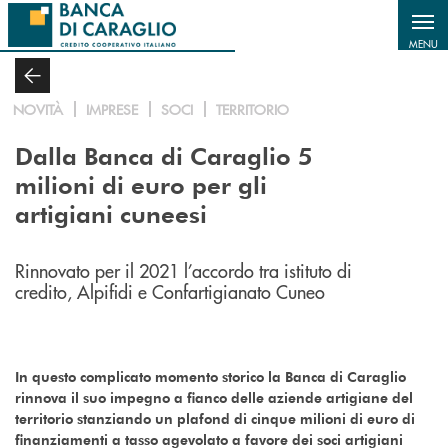
Salta al contenuto principale
MENU
NOVITÀ
IMPRESE
SOCI
TERRITORIO
Dalla Banca di Caraglio 5
milioni di euro per gli
artigiani cuneesi
Rinnovato per il 2021 l’accordo tra istituto di
credito, Alpifidi e Confartigianato Cuneo
In questo complicato momento storico la Banca di Caraglio
rinnova il suo impegno a fianco delle aziende artigiane del
territorio stanziando un plafond di cinque milioni di euro di
finanziamenti a tasso agevolato a favore dei soci artigiani