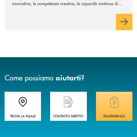
innovativa, le competenze creative, la capacità continua di
risoluzione dei problemi, l’interazione e il coinvolgimento
evoluto degli utenti per ottimizzare sistemi, processi,
operazioni e rispondere alla crescente velocità e complessità
dei mercati.
Come possiamo
?
aiutarti
Accedi all' elenco completo delle filiali di Banca di Caraglio.
Hai bisogno di assistenza immediata? Contatta
Hai bisogno di alcuni
TROVA LA FILIALE
CONTATTO DIRETTO
TRASPARENZA