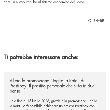
dare un nuovo impulso al sistema economico del Paese”.
SHARE
Ti potrebbe interessare anche:
/news/al-via-la-promozione-taglia-la-rata-di-prestipay-il-prestito-perso
Al via la promozione “Taglia la Rata” di
Prestipay. Il prestito personale che si fa in due
per te!
Solo fino al 15 luglio 2026, grazie alla promozione “Taglia
la Rata” sarà possibile richiedere un prestito Prestipay con il