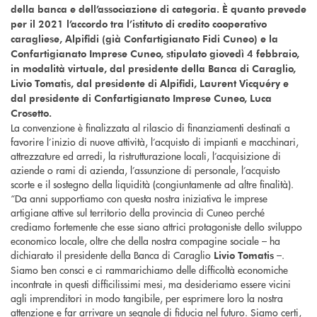
della banca e dell’associazione di categoria. È quanto prevede
per il 2021 l’accordo tra l’istituto di credito cooperativo
caragliese, Alpifidi (già Confartigianato Fidi Cuneo) e la
Confartigianato Imprese Cuneo, stipulato giovedì 4 febbraio,
in modalità virtuale, dal presidente della Banca di Caraglio,
Livio Tomatis, dal presidente di Alpifidi, Laurent Vicquéry e
dal presidente di Confartigianato Imprese Cuneo, Luca
Crosetto.
La convenzione è finalizzata al rilascio di finanziamenti destinati a
favorire l’inizio di nuove attività, l’acquisto di impianti e macchinari,
attrezzature ed arredi, la ristrutturazione locali, l’acquisizione di
aziende o rami di azienda, l’assunzione di personale, l’acquisto
scorte e il sostegno della liquidità (congiuntamente ad altre finalità).
“Da anni supportiamo con questa nostra iniziativa le imprese
artigiane attive sul territorio della provincia di Cuneo perché
crediamo fortemente che esse siano attrici protagoniste dello sviluppo
economico locale, oltre che della nostra compagine sociale – ha
dichiarato il presidente della Banca di Caraglio
–.
Livio Tomatis
Siamo ben consci e ci rammarichiamo delle difficoltà economiche
incontrate in questi difficilissimi mesi, ma desideriamo essere vicini
agli imprenditori in modo tangibile, per esprimere loro la nostra
attenzione e far arrivare un segnale di fiducia nel futuro. Siamo certi,