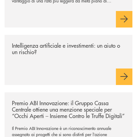
vantaggio di una rata più leggera da metà piano di
rimborso.
/news/intelligenza-artificiale-e-investimenti-un-aiuto-o-un-rischio/
Intelligenza artificiale e investimenti: un aiuto o
un rischio?
/news/premio-abi-innovazione-il-gruppo-cassa-centrale-ottiene-una-menzi
Premio ABI Innovazione: il Gruppo Cassa
Centrale ottiene una menzione speciale per
“Occhi Aperti – Insieme Contro le Truffe Digitali”
Il Premio ABI Innovazione è un riconoscimento annuale
assegnato ai progetti che si sono distinti per l’azione