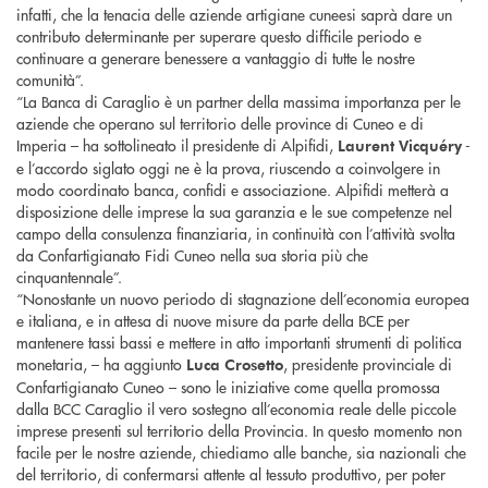
infatti, che la tenacia delle aziende artigiane cuneesi saprà dare un
contributo determinante per superare questo difficile periodo e
continuare a generare benessere a vantaggio di tutte le nostre
comunità”.
“La Banca di Caraglio è un partner della massima importanza per le
aziende che operano sul territorio delle province di Cuneo e di
Imperia – ha sottolineato il presidente di Alpifidi,
-
Laurent Vicquéry
e l’accordo siglato oggi ne è la prova, riuscendo a coinvolgere in
modo coordinato banca, confidi e associazione. Alpifidi metterà a
disposizione delle imprese la sua garanzia e le sue competenze nel
campo della consulenza finanziaria, in continuità con l’attività svolta
da Confartigianato Fidi Cuneo nella sua storia più che
cinquantennale”.
“Nonostante un nuovo periodo di stagnazione dell’economia europea
e italiana, e in attesa di nuove misure da parte della BCE per
mantenere tassi bassi e mettere in atto importanti strumenti di politica
monetaria, – ha aggiunto
, presidente provinciale di
Luca Crosetto
Confartigianato Cuneo – sono le iniziative come quella promossa
dalla BCC Caraglio il vero sostegno all’economia reale delle piccole
imprese presenti sul territorio della Provincia. In questo momento non
facile per le nostre aziende, chiediamo alle banche, sia nazionali che
del territorio, di confermarsi attente al tessuto produttivo, per poter