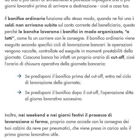
giorni lavorativi prima di arrivare a destinazione - cioè a casa tua.
Il
funziona allo stesso modo, quando ne fai uno
bonifico ordinario
i
sul conto corrente del beneficiario, questo
soldi non arrivano subito
perché
le banche lavorano i bonifici in modo organizzato, “a
, come fa un corriere con le consegne. Il bonifico ordinario viene
lotti”
eseguito secondo specifici cicli di lavorazione bancari: le operazioni
vengono raccolte, controllate ed eseguite in momenti prestabiliti della
giornata. Ciascuna banca ha infatti un proprio orario di
, cioè
cut-off
l’orario di chiusura operativa della giornata bancaria:
Se predisponi il bonifico prima del cut-off, entra nel ciclo
di lavorazione della giornata;
Se predisponi il bonifico dopo il cut-off, l’operazione slitta
al giorno lavorativo successivo.
Inoltre,
nei weekend e nei giorni festivi il processo di
, proprio come accade con la consegna dei
lavorazione si ferma
tuoi calzini da neve per pneumatici, che viene presa in carico solo il
primo giorno lavorativo utile.