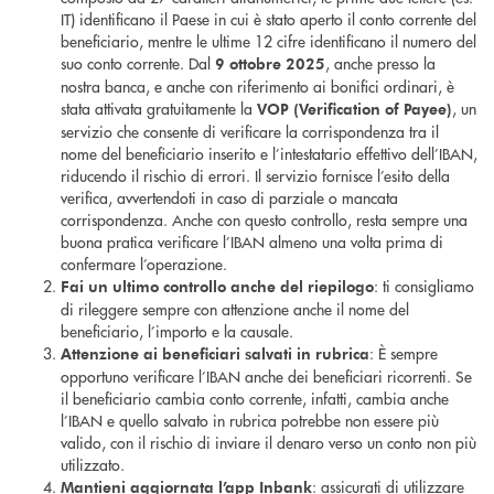
IT) identificano il Paese in cui è stato aperto il conto corrente del
beneficiario, mentre le ultime 12 cifre identificano il numero del
suo conto corrente. Dal
, anche presso la
9 ottobre 2025
nostra banca, e anche con riferimento ai bonifici ordinari, è
stata attivata gratuitamente la
, un
VOP (Verification of Payee)
servizio che consente di verificare la corrispondenza tra il
nome del beneficiario inserito e l’intestatario effettivo dell’IBAN,
riducendo il rischio di errori. Il servizio fornisce l’esito della
verifica, avvertendoti in caso di parziale o mancata
corrispondenza. Anche con questo controllo, resta sempre una
buona pratica verificare l’IBAN almeno una volta prima di
confermare l’operazione.
: ti consigliamo
Fai un ultimo controllo anche del riepilogo
di rileggere sempre con attenzione anche il nome del
beneficiario, l’importo e la causale.
: È sempre
Attenzione ai beneficiari salvati in rubrica
opportuno verificare l’IBAN anche dei beneficiari ricorrenti. Se
il beneficiario cambia conto corrente, infatti, cambia anche
l’IBAN e quello salvato in rubrica potrebbe non essere più
valido, con il rischio di inviare il denaro verso un conto non più
utilizzato.
: assicurati di utilizzare
Mantieni aggiornata l’app Inbank