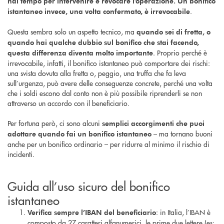
hai tempo per intervenire e revocare l’operazione. Un bonifico
.
istantaneo invece, una volta confermato, è irrevocabile
Questa sembra solo un aspetto tecnico, ma
quando sei di fretta, o
quando hai qualche dubbio sul bonifico che stai facendo,
. Proprio perché è
questa differenza diventa molto importante
irrevocabile, infatti, il bonifico istantaneo può comportare dei rischi:
una svista dovuta alla fretta o, peggio, una truffa che fa leva
sull’urgenza, può avere delle conseguenze concrete, perché una volta
che i soldi escono dal conto non è più possibile riprenderli se non
attraverso un accordo con il beneficiario.
Per fortuna però, ci sono alcuni
semplici accorgimenti che puoi
– ma tornano buoni
adottare quando fai un bonifico istantaneo
anche per un bonifico ordinario – per ridurre al minimo il rischio di
incidenti.
Guida all’uso sicuro del bonifico
istantaneo
: in Italia, l’IBAN è
Verifica sempre l’IBAN del beneficiario
composto da 27 caratteri alfanumerici, le prime due lettere (es: