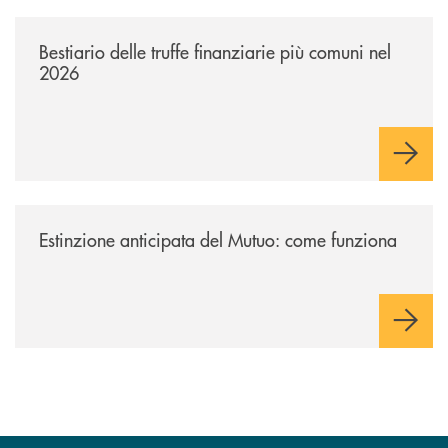
/news/bestiario-delle-truffe-finanziarie-piu-comuni-nel-2026/
Bestiario delle truffe finanziarie più comuni nel
2026
/news/estinzione-anticipata-del-mutuo-come-funziona/
Estinzione anticipata del Mutuo: come funziona