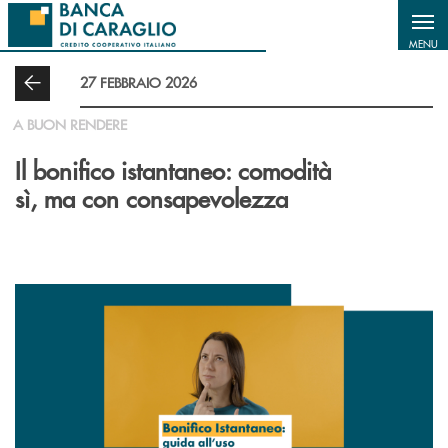
Salta al contenuto principale
MENU
27 FEBBRAIO 2026
A BUON RENDERE
Il bonifico istantaneo: comodità
sì, ma con consapevolezza