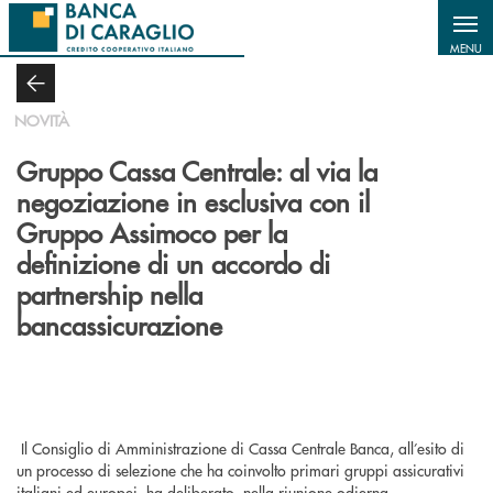
Salta al contenuto principale
MENU
NOVITÀ
Gruppo Cassa Centrale: al via la
negoziazione in esclusiva con il
Gruppo Assimoco per la
definizione di un accordo di
partnership nella
bancassicurazione
Il Consiglio di Amministrazione di Cassa Centrale Banca, all’esito di
un processo di selezione che ha coinvolto primari gruppi assicurativi
italiani ed europei, ha deliberato, nella riunione odierna,