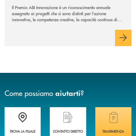
Il Premio ABI Innovazione è un riconoscimento annuale
assegnato ai progetti che si sono distinti per l’azione
innovativa, le competenze creative, la capacità continua di
risoluzione dei problemi, l’interazione e il coinvolgimento
evoluto degli utenti per ottimizzare sistemi, processi,
operazioni e rispondere alla crescente velocità e complessità
dei mercati.
Come possiamo
?
aiutarti
Accedi all' elenco completo delle filiali di Banca di Caraglio.
Hai bisogno di assistenza immediata? Contatta
Hai bisogno di alcuni
TROVA LA FILIALE
CONTATTO DIRETTO
TRASPARENZA