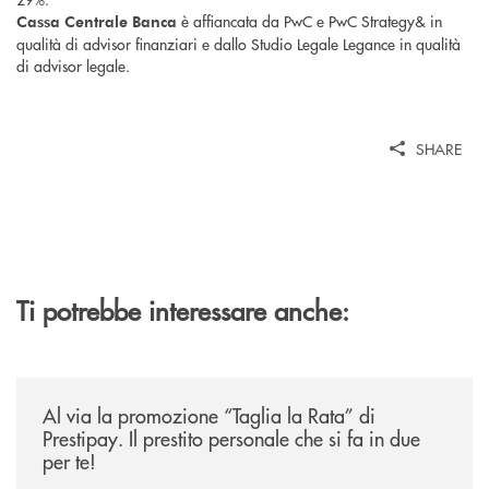
è affiancata da PwC e PwC Strategy& in
Cassa Centrale Banca
qualità di advisor finanziari e dallo Studio Legale Legance in qualità
di advisor legale.
SHARE
Ti potrebbe interessare anche:
/news/al-via-la-promozione-taglia-la-rata-di-prestipay-il-prestito-perso
Al via la promozione “Taglia la Rata” di
Prestipay. Il prestito personale che si fa in due
per te!