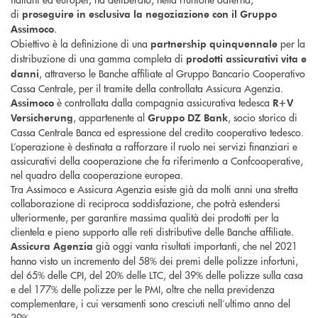
di
proseguire in esclusiva la negoziazione con il Gruppo
.
Assimoco
Obiettivo è la definizione di una
per la
partnership quinquennale
distribuzione di una gamma completa di
prodotti assicurativi vita e
, attraverso le Banche affiliate al Gruppo Bancario Cooperativo
danni
Cassa Centrale, per il tramite della controllata Assicura Agenzia.
è controllata dalla compagnia assicurativa tedesca
Assimoco
R+V
, appartenente al
, socio storico di
Versicherung
Gruppo DZ Bank
Cassa Centrale Banca ed espressione del credito cooperativo tedesco.
L’operazione è destinata a rafforzare il ruolo nei servizi finanziari e
assicurativi della cooperazione che fa riferimento a Confcooperative,
nel quadro della cooperazione europea.
Tra Assimoco e Assicura Agenzia esiste già da molti anni una stretta
collaborazione di reciproca soddisfazione, che potrà estendersi
ulteriormente, per garantire massima qualità dei prodotti per la
clientela e pieno supporto alle reti distributive delle Banche affiliate.
già oggi vanta risultati importanti, che nel 2021
Assicura Agenzia
hanno visto un incremento del 58% dei premi delle polizze infortuni,
del 65% delle CPI, del 20% delle LTC, del 39% delle polizze sulla casa
e del 177% delle polizze per le PMI, oltre che nella previdenza
complementare, i cui versamenti sono cresciuti nell’ultimo anno del
29%.