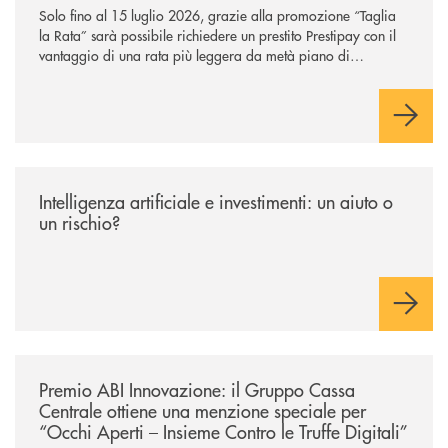
Solo fino al 15 luglio 2026, grazie alla promozione “Taglia
la Rata” sarà possibile richiedere un prestito Prestipay con il
vantaggio di una rata più leggera da metà piano di
rimborso.
/news/intelligenza-artificiale-e-investimenti-un-aiuto-o-un-rischio/
Intelligenza artificiale e investimenti: un aiuto o
un rischio?
/news/premio-abi-innovazione-il-gruppo-cassa-centrale-ottiene-una-menzi
Premio ABI Innovazione: il Gruppo Cassa
Centrale ottiene una menzione speciale per
“Occhi Aperti – Insieme Contro le Truffe Digitali”