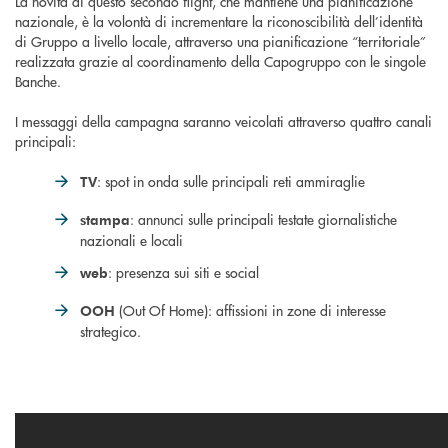
La novità di questo secondo flight, che mantiene una pianificazione
nazionale, è la volontà di incrementare la riconoscibilità dell’identità
di Gruppo a livello locale, attraverso una pianificazione “territoriale”
realizzata grazie al coordinamento della Capogruppo con le singole
Banche.
I messaggi della campagna saranno veicolati attraverso quattro canali
principali:
: spot in onda sulle principali reti ammiraglie
TV
: annunci sulle principali testate giornalistiche
stampa
nazionali e locali
: presenza sui siti e social
web
(Out Of Home): affissioni in zone di interesse
OOH
strategico.