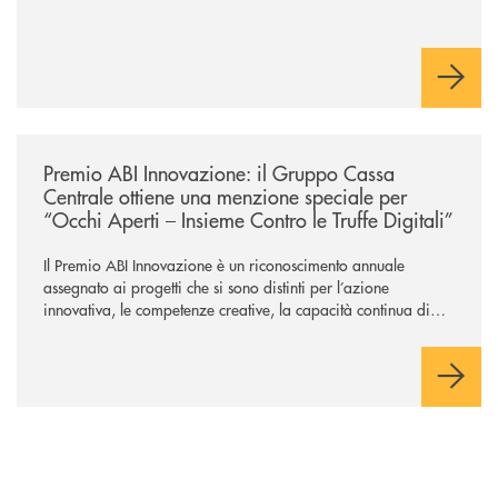
/news/premio-abi-innovazione-il-gruppo-cassa-centrale-ottiene-una-menzi
Premio ABI Innovazione: il Gruppo Cassa
Centrale ottiene una menzione speciale per
“Occhi Aperti – Insieme Contro le Truffe Digitali”
Il Premio ABI Innovazione è un riconoscimento annuale
assegnato ai progetti che si sono distinti per l’azione
innovativa, le competenze creative, la capacità continua di
risoluzione dei problemi, l’interazione e il coinvolgimento
evoluto degli utenti per ottimizzare sistemi, processi,
operazioni e rispondere alla crescente velocità e complessità
dei mercati.