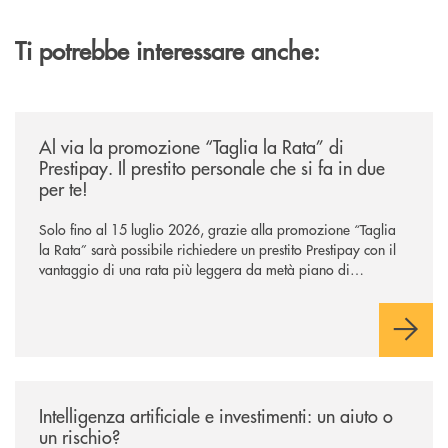
Ti potrebbe interessare anche:
/news/al-via-la-promozione-taglia-la-rata-di-prestipay-il-prestito-perso
Al via la promozione “Taglia la Rata” di
Prestipay. Il prestito personale che si fa in due
per te!
Solo fino al 15 luglio 2026, grazie alla promozione “Taglia
la Rata” sarà possibile richiedere un prestito Prestipay con il
vantaggio di una rata più leggera da metà piano di
rimborso.
/news/intelligenza-artificiale-e-investimenti-un-aiuto-o-un-rischio/
Intelligenza artificiale e investimenti: un aiuto o
un rischio?