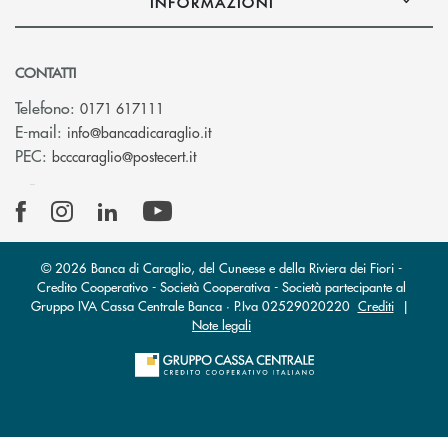
INFORMAZIONI
CONTATTI
Telefono:
0171 617111
(si apre l’app di posta elettronica)
E-mail:
info@bancadicaraglio.it
(si apre l’app di posta elettronica)
PEC:
bcccaraglio@postecert.it
© 2026 Banca di Caraglio, del Cuneese e della Riviera dei Fiori -
Credito Cooperativo - Società Cooperativa - Società partecipante al
Gruppo IVA Cassa Centrale Banca · P.Iva 02529020220
Crediti
|
Note legali