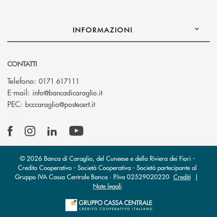
INFORMAZIONI
CONTATTI
Telefono:
0171 617111
(si apre l’app di posta elettronica)
E-mail:
info@bancadicaraglio.it
(si apre l’app di posta elettronica)
PEC:
bcccaraglio@postecert.it
© 2026 Banca di Caraglio, del Cuneese e della Riviera dei Fiori -
Credito Cooperativo - Società Cooperativa - Società partecipante al
Gruppo IVA Cassa Centrale Banca · P.Iva 02529020220
Crediti
|
Note legali