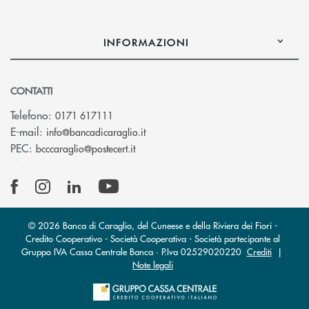
INFORMAZIONI
CONTATTI
Telefono:
0171 617111
(si apre l’app di posta elettronica)
E-mail:
info@bancadicaraglio.it
(si apre l’app di posta elettronica)
PEC:
bcccaraglio@postecert.it
© 2026 Banca di Caraglio, del Cuneese e della Riviera dei Fiori -
Credito Cooperativo - Società Cooperativa - Società partecipante al
Gruppo IVA Cassa Centrale Banca · P.Iva 02529020220
Crediti
|
Note legali