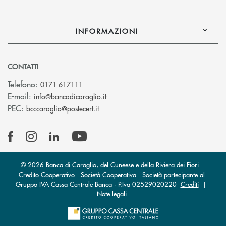
INFORMAZIONI
CONTATTI
Telefono:
0171 617111
(si apre l’app di posta elettronica)
E-mail:
info@bancadicaraglio.it
(si apre l’app di posta elettronica)
PEC:
bcccaraglio@postecert.it
© 2026 Banca di Caraglio, del Cuneese e della Riviera dei Fiori -
Credito Cooperativo - Società Cooperativa - Società partecipante al
Gruppo IVA Cassa Centrale Banca · P.Iva 02529020220
Crediti
|
Note legali