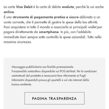
La carta
è la carta di debito
, perché la usi anche
Visa Debit
evoluta
.
online
È uno
abbinato a un
strumento di pagamento pratico e sicuro
conto corrente, che ti permette di gestire le spese della tua attività.
Puoi acquistare in tutto il mondo e associarla ai principali wallet per
pagare direttamente da
. In più, con l’addebito
smartphone
immediato tieni sempre sotto controllo le spese aziendali. Tutto nella
massima sicurezza.
Messaggio pubblicitario con finalità promozionale.
Funzionalità contactless disponibile sui POS abilitati. Per le condizioni
contrattuali del prodotto è necessario fare riferimento ai Fogli
Informativi disponibili presso gli sportelli e sul sito internet della
banca emittente.
PAGINA TRASPARENZA