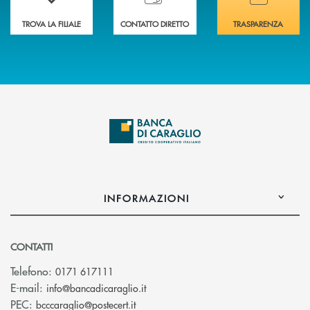
TROVA LA FILIALE
CONTATTO DIRETTO
TRASPARENZA
INFORMAZIONI
CONTATTI
Telefono:
0171 617111
(si apre l’app di posta elettronica)
E-mail:
info@bancadicaraglio.it
(si apre l’app di posta elettronica)
PEC:
bcccaraglio@postecert.it