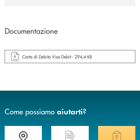
Documentazione
apre documento in una nuova finestra
Carta di Debito Visa Debit -
294,4 KB
Come possiamo
?
aiutarti
Accedi all' elenco completo delle filiali di Banca di Caraglio.
Hai bisogno di assistenza immediata? Contatta
Hai bisogno di alcuni