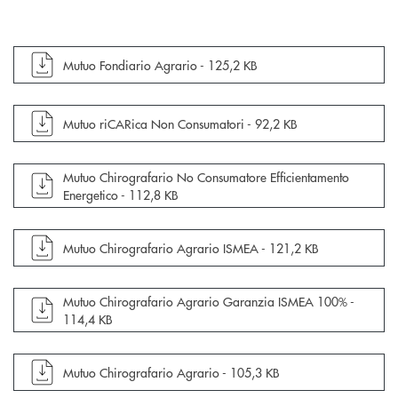
apre documento in una nuova finestra
Mutuo Fondiario Agrario -
125,2 KB
apre documento in una nuova finestra
Mutuo riCARica Non Consumatori -
92,2 KB
apre documento in una nuova finestra
Mutuo Chirografario No Consumatore Efficientamento
Energetico -
112,8 KB
apre documento in una nuova finestra
Mutuo Chirografario Agrario ISMEA -
121,2 KB
apre documento in una nuova finestra
Mutuo Chirografario Agrario Garanzia ISMEA 100% -
114,4 KB
apre documento in una nuova finestra
Mutuo Chirografario Agrario -
105,3 KB