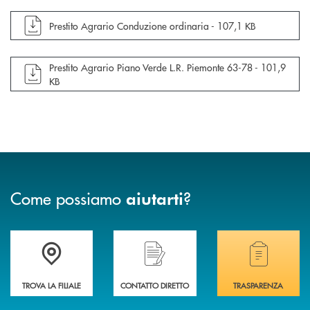
apre documento in una nuova finestra
Prestito Agrario Conduzione ordinaria -
107,1 KB
apre documento in una nuova finestra
Prestito Agrario Piano Verde L.R. Piemonte 63-78 -
101,9
KB
Come possiamo
?
aiutarti
Accedi all' elenco completo delle filiali di Banca di Caraglio.
Hai bisogno di assistenza immediata? Contatta
Hai bisogno di alcuni
TROVA LA FILIALE
CONTATTO DIRETTO
TRASPARENZA