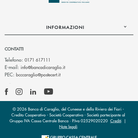
INFORMAZIONI
CONTATTI
Telefono:
0171 617111
(si apre l’app di posta elettronica)
E-mail:
info@bancadicaraglio.it
(si apre l’app di posta elettronica)
PEC:
bcccaraglio@postecert.it
© 2026 Banca di Caraglio, del Cuneese e della Riviera dei Fiori -
Credito Cooperativo - Società Cooperativa - Società partecipante al
Gruppo IVA Cassa Centrale Banca · P.Iva 02529020220
Crediti
|
Note legali