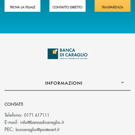
TROVA LA FILIALE
CONTATTO DIRETTO
TRASPARENZA
INFORMAZIONI
CONTATTI
Telefono:
0171 617111
(si apre l’app di posta elettronica)
E-mail:
info@bancadicaraglio.it
(si apre l’app di posta elettronica)
PEC:
bcccaraglio@postecert.it