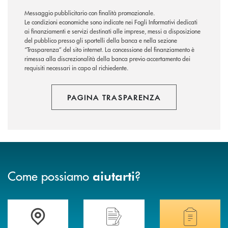
Messaggio pubblicitario con finalità promozionale.
Le condizioni economiche sono indicate nei Fogli Informativi dedicati
ai finanziamenti e servizi destinati alle imprese, messi a disposizione
del pubblico presso gli sportelli della banca e nella sezione
“Trasparenza” del sito internet. La concessione del finanziamento è
rimessa alla discrezionalità della banca previo accertamento dei
requisiti necessari in capo al richiedente.
PAGINA TRASPARENZA
Come possiamo
?
aiutarti
Accedi all' elenco completo delle filiali di Banca di Caraglio.
Hai bisogno di assistenza immediata? Contatta
Hai bisogno di alcuni