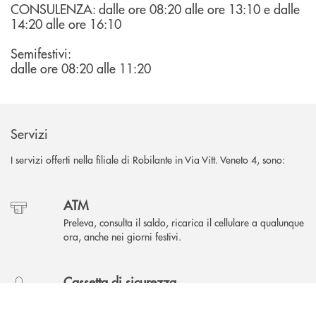
CONSULENZA: dalle ore 08:20 alle ore 13:10 e dalle
14:20 alle ore 16:10
Semifestivi:
dalle ore 08:20 alle 11:20
Servizi
I servizi offerti nella filiale di Robilante in Via Vitt. Veneto 4, sono:
ATM
Preleva, consulta il saldo, ricarica il cellulare a qualunque
ora, anche nei giorni festivi.
Cassetta di sicurezza
INBANK
Custodisci oggetti preziosi e documenti importanti, con
accesso riservato e protetto.