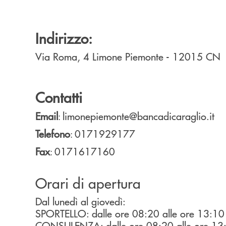
Indirizzo:
Via Roma, 4
Limone Piemonte
- 12015
CN
Contatti
Email
limonepiemonte@bancadicaraglio.it
:
Telefono
0171929177
:
Fax
0171617160
:
Orari di apertura
Dal lunedì al giovedì:
SPORTELLO: dalle ore 08:20 alle ore 13:10
CONSULENZA: dalle ore 08:20 alle ore 13:1