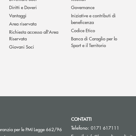
Diritti e Doveri
Governance
Vantaggi
Iniziative e contributi di
beneficenza
Area riservata
Codice Etico
Richiesta accesso all'Area
Riservata
Banca di Caraglio per lo
Sport e il Territorio
Giovani Soci
CONTATTI
Telefono:
0171 617111
Apre una nuova finestra
aranzia per le PMI Legge 662/96