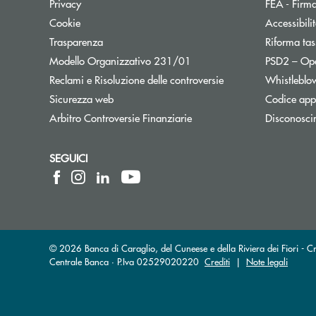
Privacy
FEA - Firma
Cookie
Accessibili
Trasparenza
Riforma tas
Modello Organizzativo 231/01
PSD2 – Op
Reclami e Risoluzione delle controversie
Whistleblo
Sicurezza web
Codice appa
Apre una nuova finestra
Arbitro Controversie Finanziarie
Disconosci
SEGUICI
© 2026 Banca di Caraglio, del Cuneese e della Riviera dei Fiori - C
Centrale Banca · P.Iva 02529020220
Crediti
|
Note legali