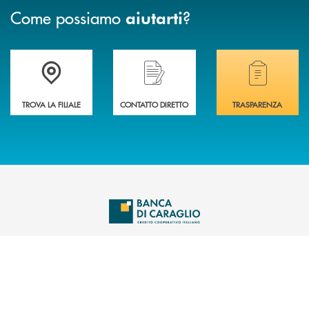
Come possiamo
?
aiutarti
Accedi all' elenco completo delle filiali di Banca di Caraglio.
Hai bisogno di assistenza immediata? Contatta
Hai bisogno di alcuni
TROVA LA FILIALE
CONTATTO DIRETTO
TRASPARENZA
INBANK
INFORMAZIONI