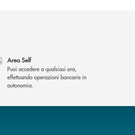
Area Self
Puoi accedere a qualsiasi ora,
effettuando operazioni bancarie in
autonomia.