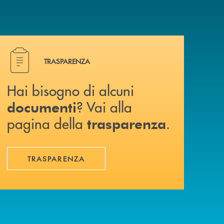
Hai bisogno di alcuni documenti ? Vai alla pagina della 
TRASPARENZA
Hai bisogno di alcuni
? Vai alla
documenti
pagina della
.
trasparenza
TRASPARENZA