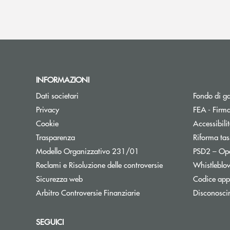
INFORMAZIONI
Dati societari
Fondo di g
Privacy
FEA - Firma
Cookie
Accessibili
Trasparenza
Riforma tas
Modello Organizzativo 231/01
PSD2 – Op
Reclami e Risoluzione delle controversie
Whistleblo
Sicurezza web
Codice appa
Apre una nuova finestra
Arbitro Controversie Finanziarie
Disconosci
SEGUICI