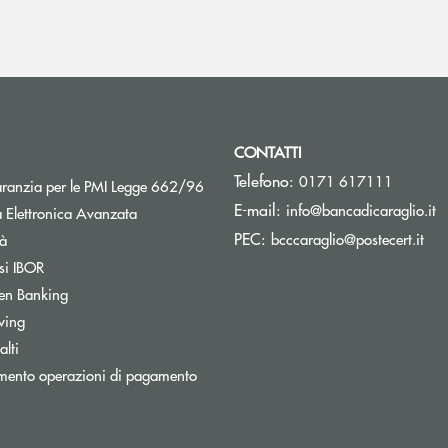
CONTATTI
Telefono:
0171 617111
Apre una nuova finestra
aranzia per le PMI Legge 662/96
(s
E-mail:
info@bancadicaraglio.it
 Elettronica Avanzata
(si
PEC:
Apre una nuova finestra
bcccaraglio@postecert.it
tà
Apre una nuova finestra
si IBOR
Apre una nuova finestra
en Banking
wing
Apre una nuova finestra
lti
mento operazioni di pagamento