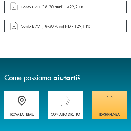
apre documento in una nuova finestra
Conto EVO (18-30 anni) -
422,2 KB
apre documento in una nuova finestra
Conto EVO (18-30 Anni) FID -
129,1 KB
Come possiamo
?
aiutarti
Accedi all' elenco completo delle filiali di Banca di Caraglio.
Hai bisogno di assistenza immediata? Contatta
Hai bisogno di alcuni
TROVA LA FILIALE
CONTATTO DIRETTO
TRASPARENZA