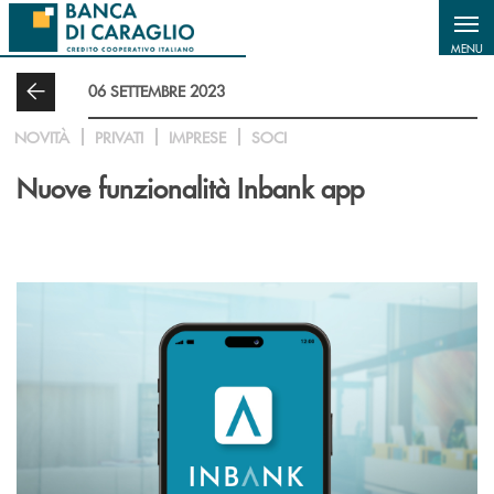
Salta al contenuto principale
MENU
06 SETTEMBRE 2023
NOVITÀ
PRIVATI
IMPRESE
SOCI
Nuove funzionalità Inbank app