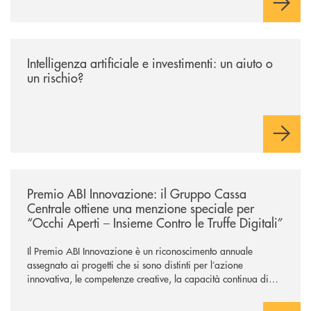
/news/intelligenza-artificiale-e-investimenti-un-aiuto-o-un-rischio/
Intelligenza artificiale e investimenti: un aiuto o
un rischio?
/news/premio-abi-innovazione-il-gruppo-cassa-centrale-ottiene-una-menzi
Premio ABI Innovazione: il Gruppo Cassa
Centrale ottiene una menzione speciale per
“Occhi Aperti – Insieme Contro le Truffe Digitali”
Il Premio ABI Innovazione è un riconoscimento annuale
assegnato ai progetti che si sono distinti per l’azione
innovativa, le competenze creative, la capacità continua di
risoluzione dei problemi, l’interazione e il coinvolgimento
evoluto degli utenti per ottimizzare sistemi, processi,