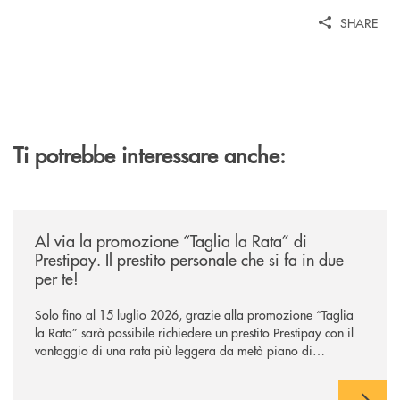
SHARE
Ti potrebbe interessare anche:
/news/al-via-la-promozione-taglia-la-rata-di-prestipay-il-prestito-perso
Al via la promozione “Taglia la Rata” di
Prestipay. Il prestito personale che si fa in due
per te!
Solo fino al 15 luglio 2026, grazie alla promozione “Taglia
la Rata” sarà possibile richiedere un prestito Prestipay con il
vantaggio di una rata più leggera da metà piano di
rimborso.