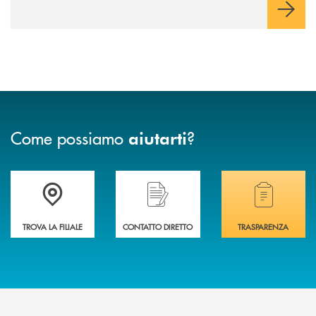
operazioni e rispondere alla crescente velocità e complessità
dei mercati.
Come possiamo
?
aiutarti
Accedi all' elenco completo delle filiali di Banca di Caraglio.
Hai bisogno di assistenza immediata? Contatta
Hai bisogno di alcuni
TROVA LA FILIALE
CONTATTO DIRETTO
TRASPARENZA