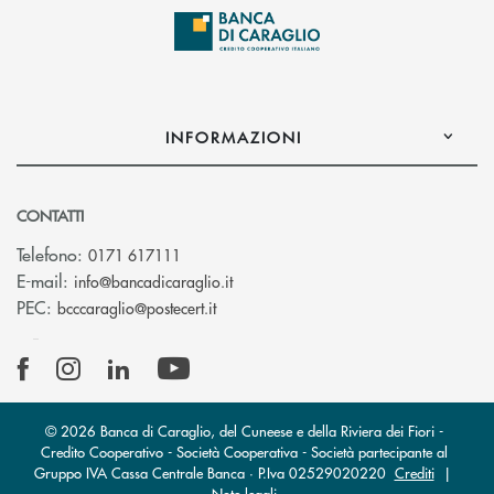
INFORMAZIONI
CONTATTI
Telefono:
0171 617111
(si apre l’app di posta elettronica)
E-mail:
info@bancadicaraglio.it
(si apre l’app di posta elettronica)
PEC:
bcccaraglio@postecert.it
© 2026 Banca di Caraglio, del Cuneese e della Riviera dei Fiori -
Credito Cooperativo - Società Cooperativa - Società partecipante al
Gruppo IVA Cassa Centrale Banca · P.Iva 02529020220
Crediti
|
Note legali