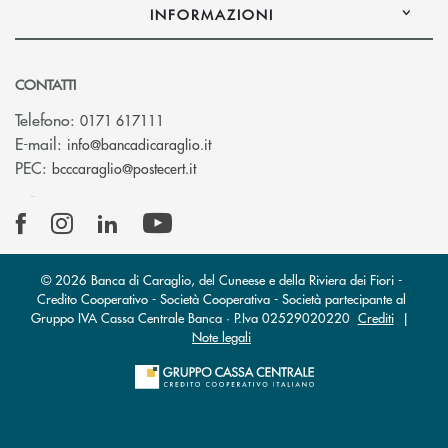
INFORMAZIONI
CONTATTI
Telefono:
0171 617111
(si apre l’app di posta elettronica)
E-mail:
info@bancadicaraglio.it
(si apre l’app di posta elettronica)
PEC:
bcccaraglio@postecert.it
© 2026 Banca di Caraglio, del Cuneese e della Riviera dei Fiori -
Credito Cooperativo - Società Cooperativa - Società partecipante al
Gruppo IVA Cassa Centrale Banca · P.Iva 02529020220
Crediti
|
Note legali