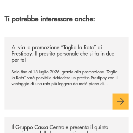
Ti potrebbe interessare anche:
/news/al-via-la-promozione-taglia-la-rata-di-prestipay-il-prestito-perso
Al via la promozione “Taglia la Rata” di
Prestipay. Il prestito personale che si fa in due
per te!
Solo fino al 15 luglio 2026, grazie alla promozione “Taglia
la Rata” sarà possibile richiedere un prestito Prestipay con il
vantaggio di una rata più leggera da metà piano di
rimborso.
/news/il-gruppo-cassa-centrale-presenta-il-quinto-censimento-delle-bu
Il Gruppo Cassa Centrale presenta il quinto