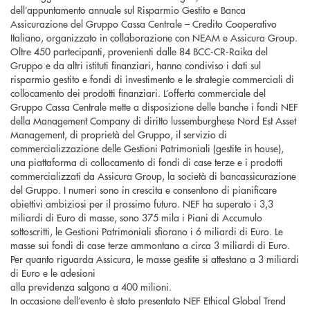
dell’appuntamento annuale sul Risparmio Gestito e Banca
Assicurazione del Gruppo Cassa Centrale – Credito Cooperativo
Italiano, organizzato in collaborazione con NEAM e Assicura Group.
Oltre 450 partecipanti, provenienti dalle 84 BCC-CR-Raika del
Gruppo e da altri istituti finanziari, hanno condiviso i dati sul
risparmio gestito e fondi di investimento e le strategie commerciali di
collocamento dei prodotti finanziari. L’offerta commerciale del
Gruppo Cassa Centrale mette a disposizione delle banche i fondi NEF
della Management Company di diritto lussemburghese Nord Est Asset
Management, di proprietà del Gruppo, il servizio di
commercializzazione delle Gestioni Patrimoniali (gestite in house),
una piattaforma di collocamento di fondi di case terze e i prodotti
commercializzati da Assicura Group, la società di bancassicurazione
del Gruppo. I numeri sono in crescita e consentono di pianificare
obiettivi ambiziosi per il prossimo futuro. NEF ha superato i 3,3
miliardi di Euro di masse, sono 375 mila i Piani di Accumulo
sottoscritti, le Gestioni Patrimoniali sfiorano i 6 miliardi di Euro. Le
masse sui fondi di case terze ammontano a circa 3 miliardi di Euro.
Per quanto riguarda Assicura, le masse gestite si attestano a 3 miliardi
di Euro e le adesioni
alla previdenza salgono a 400 milioni.
In occasione dell’evento è stato presentato NEF Ethical Global Trend