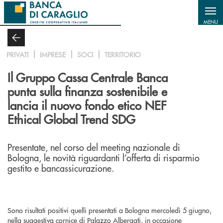
Salta al contenuto principale
MENU
PRIVATI
IMPRESE
SOCI
TERRITORIO
Il Gruppo Cassa Centrale Banca
punta sulla finanza sostenibile e
lancia il nuovo fondo etico NEF
Ethical Global Trend SDG
Presentate, nel corso del meeting nazionale di
Bologna, le novità riguardanti l’offerta di risparmio
gestito e bancassicurazione.
Sono risultati positivi quelli presentati a Bologna mercoledì 5 giugno,
nella suggestiva cornice di Palazzo Albergati, in occasione