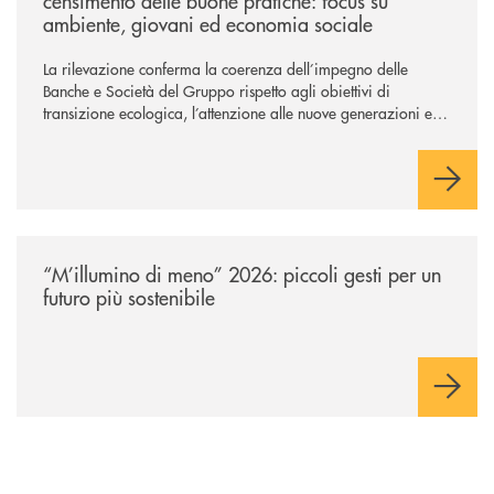
censimento delle buone pratiche: focus su
ambiente, giovani ed economia sociale
La rilevazione conferma la coerenza dell’impegno delle
Banche e Società del Gruppo rispetto agli obiettivi di
transizione ecologica, l’attenzione alle nuove generazioni e
alle fasce vulnerabili della popolazione, svolgendo il ruolo di
attori chiave delle comunità locali. Installate 246 colonnine di
ricarica (+15% sul 2024) per veicoli elettrici. Oltre 4 mila i
premi allo studio erogati a favore dei giovani, in crescita del
18% rispetto al 2024.
/news/m-illumino-di-meno-2026-piccoli-gesti-per-un-futuro-piu-sostenib
“M’illumino di meno” 2026: piccoli gesti per un
futuro più sostenibile