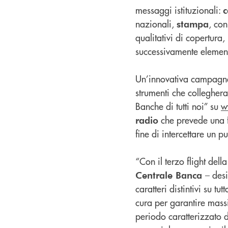
messaggi istituzionali:
c
nazionali,
, con
stampa
qualitativi di copertura
successivamente element
Un’innovativa campag
strumenti che colleghera
Banche di tutti noi” su
w
che prevede una fi
radio
fine di intercettare un 
“Con il terzo flight d
– des
Centrale Banca
caratteri distintivi su t
cura per garantire massim
periodo caratterizzato 