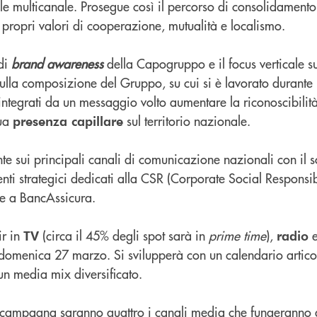
 multicanale. Prosegue così il percorso di consolidamento 
 propri valori di cooperazione, mutualità e localismo.
 di
brand awareness
della Capogruppo e il focus verticale su
ulla composizione del Gruppo, su cui si è lavorato durante 
 integrati da un messaggio volto aumentare la riconoscibili
sua
sul territorio nazionale.
presenza capillare
ente sui principali canali di comunicazione nazionali con il 
nti strategici dedicati alla CSR (Corporate Social Responsibi
 e a BancAssicura.
r in
(circa il 45% degli spot sarà in
prime time
),
e
TV
radio
domenica 27 marzo. Si svilupperà con un calendario articol
un media mix diversificato.
la campagna saranno quattro i canali media che fungeranno d