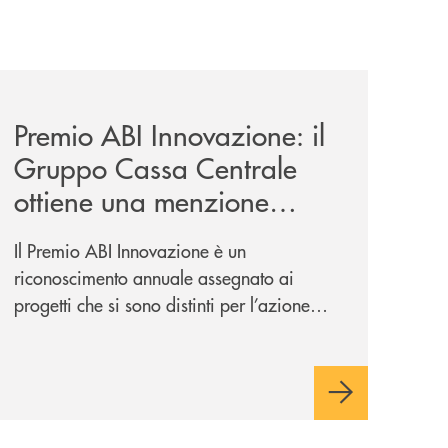
-un-rischio/
news/premio-abi-innovazione-il-gruppo-cassa-centrale-ottie
Premio ABI Innovazione: il
Gruppo Cassa Centrale
ottiene una menzione
speciale per “Occhi Aperti
Il Premio ABI Innovazione è un
– Insieme Contro le Truffe
riconoscimento annuale assegnato ai
Digitali”
progetti che si sono distinti per l’azione
innovativa, le competenze creative, la
capacità continua di risoluzione dei
problemi, l’interazione e il coinvolgimento
evoluto degli utenti per ottimizzare sistemi,
processi, operazioni e rispondere alla