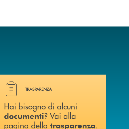
crescente velocità e complessità dei
mercati.
Hai bisogno di alcuni documenti ? Vai alla pagina della 
TRASPARENZA
Hai bisogno di alcuni
? Vai alla
documenti
pagina della
.
trasparenza