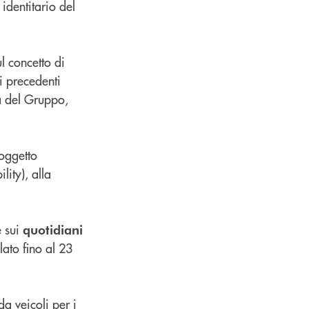
identitario del
l concetto di
i precedenti
tà del Gruppo,
soggetto
lity), alla
 sui
quotidiani
ato fino al 23
a veicoli per i