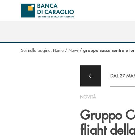
Salta al contenuto principale
Sei nella pagina:
Home
/
News
/
gruppo cassa centrale te
DAL 27 MAR
NOVITÀ
Gruppo Cas
flight de