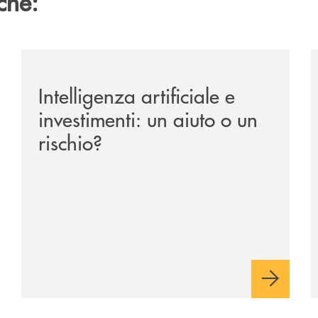
che:
ipay-il-prestito-personale-che-si-fa-in-due-per-te/
/news/intelligenza-artificiale-e-investimenti-un-aiuto-o
/
Intelligenza artificiale e
investimenti: un aiuto o un
rischio?