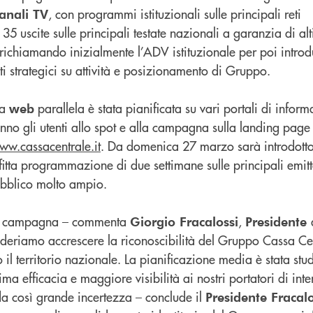
, con programmi istituzionali sulle principali reti
anali TV
 35 uscite sulle principali testate nazionali a garanzia di al
, richiamando inizialmente l’ADV istituzionale per poi introd
i strategici su attività e posizionamento di Gruppo.
na
parallela è stata pianificata su vari portali di infor
web
nno gli utenti allo spot e alla campagna sulla landing page
ww.cassacentrale.it
. Da domenica 27 marzo sarà introdott
tta programmazione di due settimane sulle principali emitte
pubblico molto ampio.
ella campagna – commenta
,
Giorgio Fracalossi
Presidente
ideriamo accrescere la riconoscibilità del Gruppo Cassa Cen
utto il territorio nazionale. La pianificazione media è stata s
a efficacia e maggiore visibilità ai nostri portatori di inte
da così grande incertezza – conclude il
Presidente Fracalo