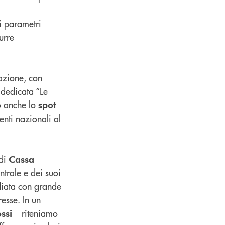
ti parametri
urre
mazione, con
 dedicata “Le
o anche lo
spot
nti nazionali al
di
Cassa
trale e dei suoi
tudiata con grande
resse. In un
– riteniamo
ssi