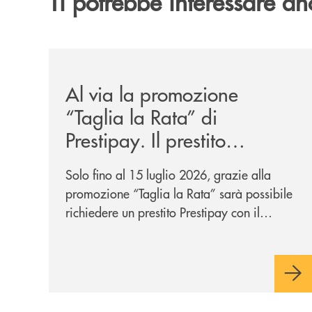
Ti potrebbe interessare an
/news/al-via-la-promozione-taglia-la-rata-di-prest
Al via la promozione
“Taglia la Rata” di
Prestipay. Il prestito
personale che si fa in due
Solo fino al 15 luglio 2026, grazie alla
per te!
promozione “Taglia la Rata” sarà possibile
richiedere un prestito Prestipay con il
vantaggio di una rata più leggera da metà
piano di rimborso.