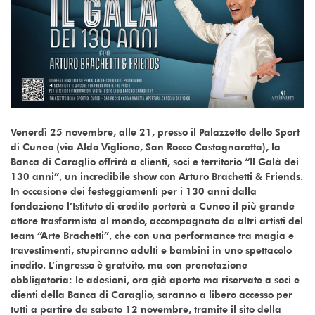
Venerdì 25 novembre, alle 21, presso il Palazzetto dello Sport
di Cuneo (via Aldo Viglione, San Rocco Castagnaretta), la
Banca di Caraglio offrirà a clienti, soci e territorio “Il Galà dei
130 anni”, un incredibile show con Arturo Brachetti & Friends.
In occasione dei festeggiamenti per i 130 anni dalla
fondazione l’Istituto di credito porterà a Cuneo il più grande
attore trasformista al mondo, accompagnato da altri artisti del
team “Arte Brachetti”, che con una performance tra magia e
travestimenti, stupiranno adulti e bambini in uno spettacolo
inedito. L’ingresso è gratuito, ma con prenotazione
obbligatoria: le adesioni, ora già aperte ma riservate a soci e
clienti della Banca di Caraglio, saranno a libero accesso per
tutti a partire da sabato 12 novembre, tramite il sito della