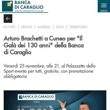
Salta al contenuto principale
MENU
NOVITÀ
PRIVATI
IMPRESE
SOCI
TERRITORIO
Arturo Brachetti a Cuneo per "Il
Galà dei 130 anni" della Banca
di Caraglio
Venerdì 25 novembre, alle 21, al Palazzetto dello
Sport evento per tutti, gratuito, con prenotazione
obbligatoria