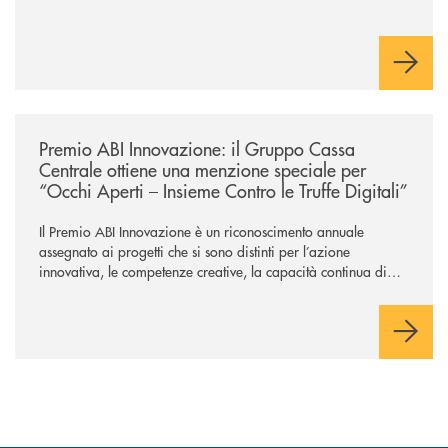
/news/premio-abi-innovazione-il-gruppo-cassa-centrale-ottiene-una-menzi
Premio ABI Innovazione: il Gruppo Cassa
Centrale ottiene una menzione speciale per
“Occhi Aperti – Insieme Contro le Truffe Digitali”
Il Premio ABI Innovazione è un riconoscimento annuale
assegnato ai progetti che si sono distinti per l’azione
innovativa, le competenze creative, la capacità continua di
risoluzione dei problemi, l’interazione e il coinvolgimento
evoluto degli utenti per ottimizzare sistemi, processi,
operazioni e rispondere alla crescente velocità e complessità
dei mercati.