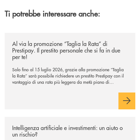
Ti potrebbe interessare anche:
/news/al-via-la-promozione-taglia-la-rata-di-prestipay-il-prestito-perso
Al via la promozione “Taglia la Rata” di
Prestipay. Il prestito personale che si fa in due
per te!
Solo fino al 15 luglio 2026, grazie alla promozione “Taglia
la Rata” sarà possibile richiedere un prestito Prestipay con il
vantaggio di una rata più leggera da metà piano di
rimborso.
/news/intelligenza-artificiale-e-investimenti-un-aiuto-o-un-rischio/
Intelligenza artificiale e investimenti: un aiuto o
un rischio?