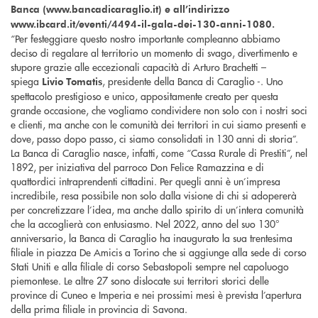
Banca (www.bancadicaraglio.it) e all’indirizzo
www.ibcard.it/eventi/4494-il-gala-dei-130-anni-1080.
“Per festeggiare questo nostro importante compleanno abbiamo
deciso di regalare al territorio un momento di svago, divertimento e
stupore grazie alle eccezionali capacità di Arturo Brachetti –
spiega
, presidente della Banca di Caraglio -. Uno
Livio Tomatis
spettacolo prestigioso e unico, appositamente creato per questa
grande occasione, che vogliamo condividere non solo con i nostri soci
e clienti, ma anche con le comunità dei territori in cui siamo presenti e
dove, passo dopo passo, ci siamo consolidati in 130 anni di storia”.
La Banca di Caraglio nasce, infatti, come “Cassa Rurale di Prestiti”, nel
1892, per iniziativa del parroco Don Felice Ramazzina e di
quattordici intraprendenti cittadini. Per quegli anni è un’impresa
incredibile, resa possibile non solo dalla visione di chi si adopererà
per concretizzare l’idea, ma anche dallo spirito di un’intera comunità
che la accoglierà con entusiasmo. Nel 2022, anno del suo 130°
anniversario, la Banca di Caraglio ha inaugurato la sua trentesima
filiale in piazza De Amicis a Torino che si aggiunge alla sede di corso
Stati Uniti e alla filiale di corso Sebastopoli sempre nel capoluogo
piemontese. Le altre 27 sono dislocate sui territori storici delle
province di Cuneo e Imperia e nei prossimi mesi è prevista l’apertura
della prima filiale in provincia di Savona.