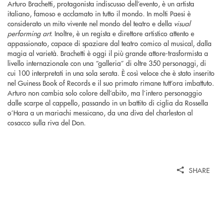
Arturo Brachetti, protagonista indiscusso dell’evento, è un artista
italiano, famoso e acclamato in tutto il mondo. In molti Paesi è
considerato un mito vivente nel mondo del teatro e della
visual
performing art
. Inoltre, è un regista e direttore artistico attento e
appassionato, capace di spaziare dal teatro comico al musical, dalla
magia al varietà. Brachetti è oggi il più grande attore-trasformista a
livello internazionale con una “galleria” di oltre 350 personaggi, di
cui 100 interpretati in una sola serata. È così veloce che è stato inserito
nel Guiness Book of Records e il suo primato rimane tutt’ora imbattuto.
Arturo non cambia solo colore dell’abito, ma l’intero personaggio
dalle scarpe al cappello, passando in un battito di ciglia da Rossella
o’Hara a un mariachi messicano, da una diva del charleston al
cosacco sulla riva del Don.
SHARE