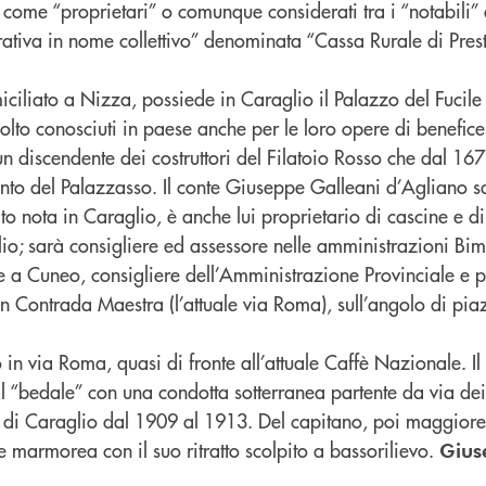
icati come “proprietari” o comunque considerati tra i “notab
erativa in nome collettivo” denominata “Cassa Rurale di Prest
ciliato a Nizza, possiede in Caraglio il Palazzo del Fucile 
olto conosciuti in paese anche per le loro opere di benefic
n discendente dei costruttori del Filatoio Rosso che dal 167
ento del Palazzasso. Il conte Giuseppe Galleani d’Agliano s
to nota in Caraglio, è anche lui proprietario di cascine e d
lio; sarà consigliere ed assessore nelle amministrazioni Bim
le a Cuneo, consigliere dell’Amministrazione Provinciale e 
 Contrada Maestra (l’attuale via Roma), sull’angolo di pia
o in via Roma, quasi di fronte all’attuale Caffè Nazionale. Il
al “bedale” con una condotta sotterranea partente da via dei
co di Caraglio dal 1909 al 1913. Del capitano, poi maggior
e marmorea con il suo ritratto scolpito a bassorilievo.
Gius