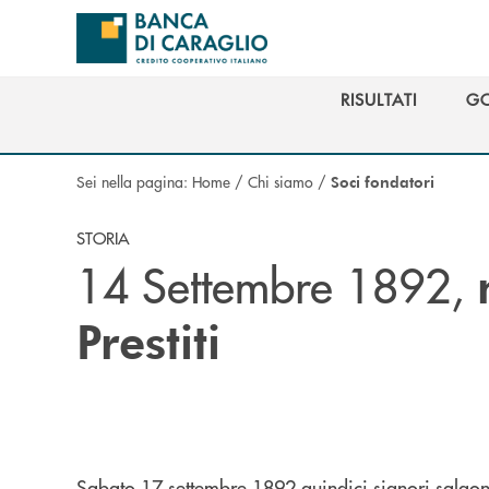
Salta al contenuto principale
RISULTATI
G
RISULTATI
G
Sei nella pagina:
Home
/
Chi siamo
/
Soci fondatori
STORIA
14 Settembre 1892,
Prestiti
Sabato 17 settembre 1892 quindici signori salgon