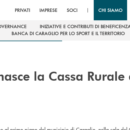
|
PRIVATI
IMPRESE
SOCI
CHI SIAMO
OVERNANCE
INIZIATIVE E CONTRIBUTI DI BENEFICENZ
OVERNANCE
INIZIATIVE E CONTRIBUTI DI BENEFICENZ
BANCA DI CARAGLIO PER LO SPORT E IL TERRITORIO
BANCA DI CARAGLIO PER LO SPORT E IL TERRITORIO
nasce la Cassa Rurale 
o al primo piano del municipio di Caraglio, nella sala del