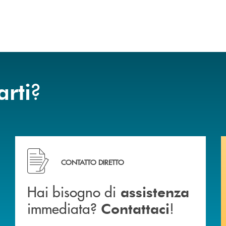
?
arti
ca di Caraglio.
Hai bisogno di assistenza immediata? Contattaci !
CONTATTO DIRETTO
Hai bisogno di
assistenza
immediata?
!
Contattaci