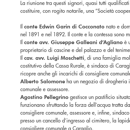
La riunione tra questi signori, quasi tutti qualif
costituire, con rogito notarile, una “Società coop
Il
nato e domi
conte Edwin Garin di Cocconato
nel 1891 e nel 1892. Il conte e la contessa sono m
Il
è u
conte avv. Giuseppe Galleani d’Agliano
proprietario di cascine e del palazzo e del tenim
Il
, di una famiglia mol
cav. avv. Luigi Moschetti
costitutivo della Cassa Rurale, è sindaco di Carag
ricopre anche gli incarichi di consigliere comuna
ha un negozio di drogheria in
Alberto Salomone
comunale e assessore.
gestisce un pastificio situat
Agostino Pellegrino
funzionano sfruttando la forza dell’acqua tratta d
consigliere comunale, assessore e, infine, sinda
presso un cancello d’ingresso al cimitero, la lapid
consigliere comunale a Caraglio.