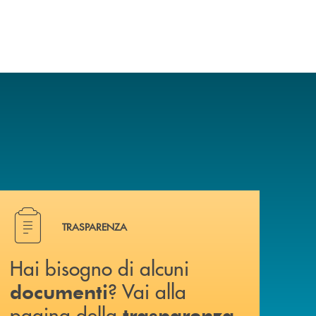
Hai bisogno di alcuni documenti ? Vai alla pagina della 
TRASPARENZA
Hai bisogno di alcuni
? Vai alla
documenti
pagina della
.
trasparenza