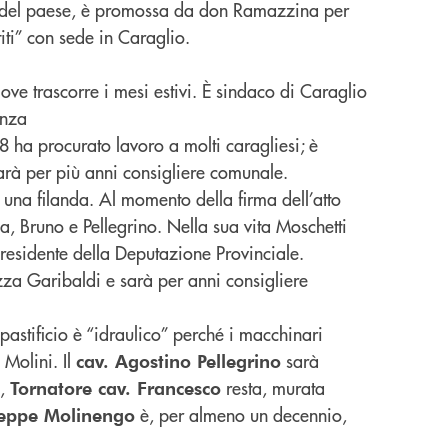
ili” del paese, è promossa da don Ramazzina per
iti” con sede in Caraglio.
ove trascorre i mesi estivi. È sindaco di Caraglio
enza
8 ha procurato lavoro a molti caragliesi; è
arà per più anni consigliere comunale.
i una filanda. Al momento della firma dell’atto
a, Bruno e Pellegrino. Nella sua vita Moschetti
presidente della Deputazione Provinciale.
zza Garibaldi e sarà per anni consigliere
 pastificio è “idraulico” perché i macchinari
 Molini. Il
sarà
cav. Agostino
Pellegrino
e,
resta, murata
Tornatore cav. Francesco
è, per almeno un decennio,
eppe Molinengo