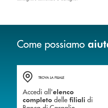
Come possiamo
aiut
Accedi all' elenco completo delle filiali di Ban
TROVA LA FILIALE
Accedi all'
elenco
delle
di
completo
filiali
Banca di Caraglio.