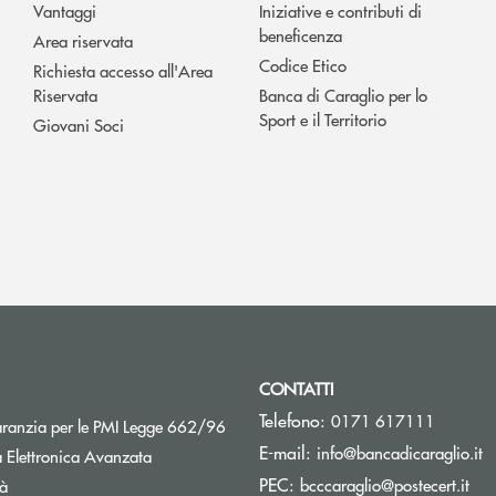
Vantaggi
Iniziative e contributi di
beneficenza
Area riservata
Codice Etico
Richiesta accesso all'Area
Riservata
Banca di Caraglio per lo
Sport e il Territorio
Giovani Soci
CONTATTI
Telefono:
0171 617111
Apre una nuova finestra
aranzia per le PMI Legge 662/96
(s
E-mail:
info@bancadicaraglio.it
 Elettronica Avanzata
(si
PEC:
Apre una nuova finestra
bcccaraglio@postecert.it
tà