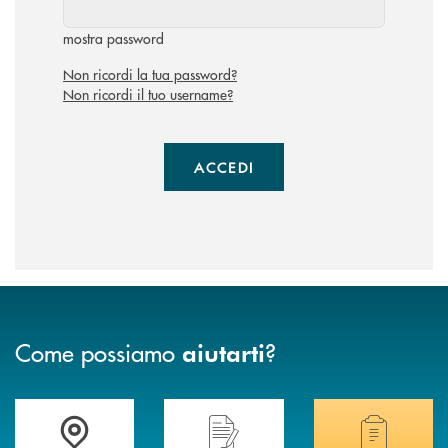
mostra password
Non ricordi la tua password?
Non ricordi il tuo username?
ACCEDI
Come possiamo
?
aiutarti
Accedi all' elenco completo delle filiali di Banca di Caraglio.
Hai bisogno di assistenza immediata? Contatta
Hai bisogno di alcuni