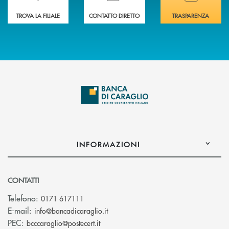
TROVA LA FILIALE
CONTATTO DIRETTO
TRASPARENZA
INFORMAZIONI
CONTATTI
Telefono:
0171 617111
(si apre l’app di posta elettronica)
E-mail:
info@bancadicaraglio.it
(si apre l’app di posta elettronica)
PEC:
bcccaraglio@postecert.it